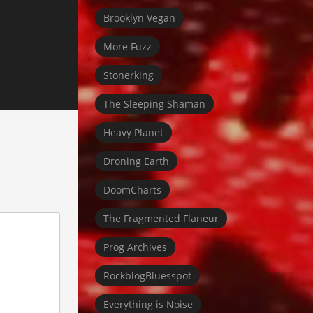
Brooklyn Vegan
More Fuzz
Stonerking
The Sleeping Shaman
Heavy Planet
Droning Earth
DoomCharts
The Fragmented Flaneur
Prog Archives
RockblogBluesspot
Everything is Noise