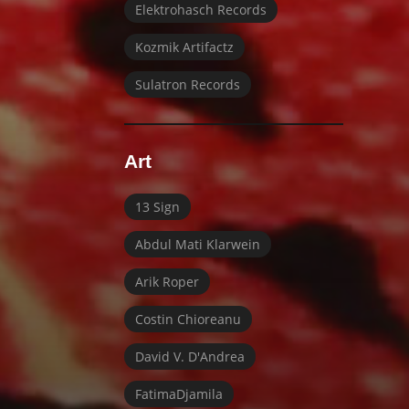
Elektrohasch Records
Kozmik Artifactz
Sulatron Records
Art
13 Sign
Abdul Mati Klarwein
Arik Roper
Costin Chioreanu
David V. D'Andrea
FatimaDjamila