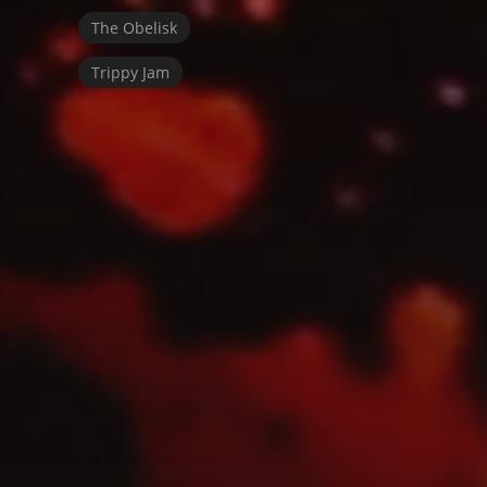
The Obelisk
Trippy Jam