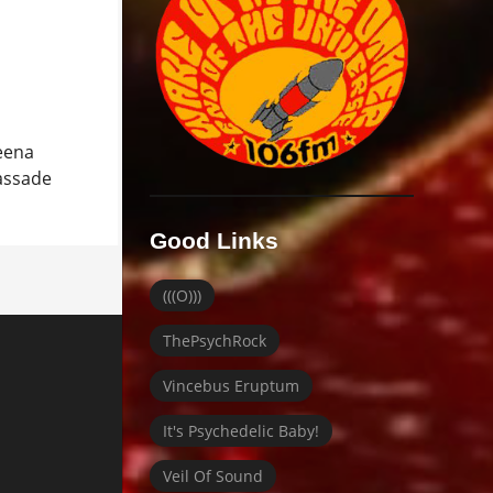
 eena
Fassade
Good Links
(((O)))
ThePsychRock
Vincebus Eruptum
It's Psychedelic Baby!
Veil Of Sound