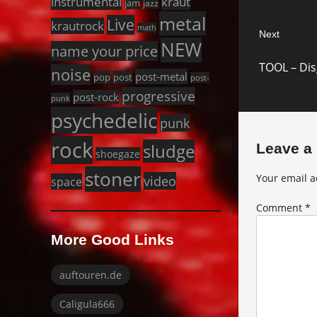
instrumental
kraut
jam
jazz
metal
Live
krautrock
math
Next
NEW
name your price
Next
TOOL – Dis
post:
noise
post-metal
pop
post
post-
progressive
post-rock
punk
psychedelic
punk
rock
sludge
Leave a
shoegaze
stoner
Your email a
video
space
Comment
*
More Good Links
auftouren.de
Caligula666