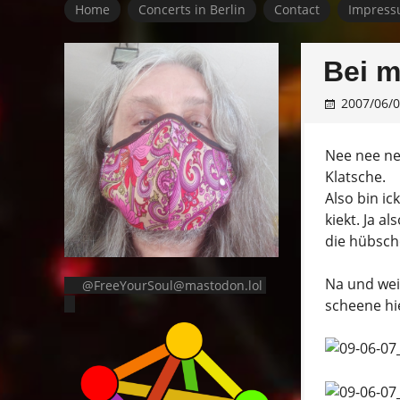
Home
Concerts in Berlin
Contact
Impress
Bei 
2007/06/
Nee nee ne
Klatsche.
Also bin i
kiekt. Ja a
die hübsch
Na und weil
@FreeYourSoul@mastodon.lol
scheene hie