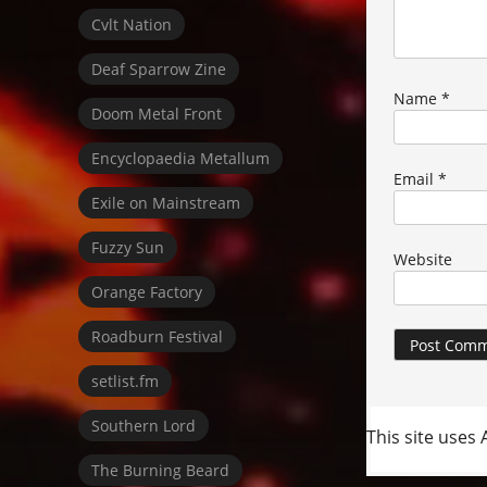
Cvlt Nation
Deaf Sparrow Zine
Name
*
Doom Metal Front
Encyclopaedia Metallum
Email
*
Exile on Mainstream
Fuzzy Sun
Website
Orange Factory
Roadburn Festival
setlist.fm
Southern Lord
This site uses
The Burning Beard