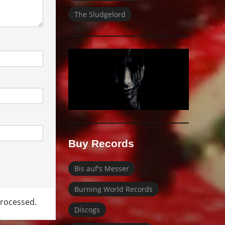
The Sludgelord
Buy Records
Bis auf's Messer
Burning World Records
rocessed.
Discogs