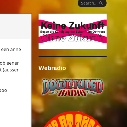
Search...
a een anne
 ob eener
Webradio
rt (ausser
sooo