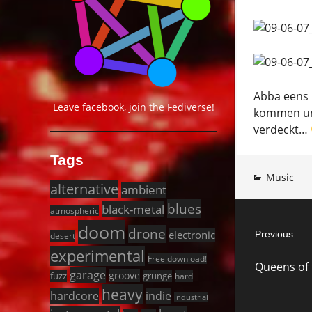
Abba eens i
Leave facebook, join the Fediverse!
kommen und 
verdeckt…
Tags
Music
alternative
ambient
blues
black-metal
Post
atmospheric
doom
drone
electronic
Previous
desert
navigat
experimental
Previous
Free download!
Queens of t
post:
garage
groove
fuzz
grunge
hard
heavy
hardcore
indie
industrial