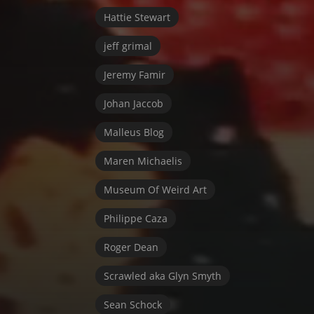
Hattie Stewart
jeff grimal
Jeremy Famir
Johan Jaccob
Malleus Blog
Maren Michaelis
Museum Of Weird Art
Philippe Caza
Roger Dean
Scrawled aka Glyn Smyth
Sean Schock