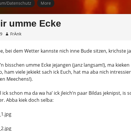
um/Datenschutz
More
mir umme Ecke
09
FrÄnk
e, bei dem Wetter kannste nich inne Bude sitzen, krichste j
ck’n bisschen umme Ecke jejangen (janz langsam!), ma kieken
lso, ham viele jekiekt sach ick Euch, hat ma aba nich intressie
en Meechens!).
 ick schon ma da wa ha’ ick jleich’n paar Bildas jeknipst, is 
r. Abba kiek doch selba: