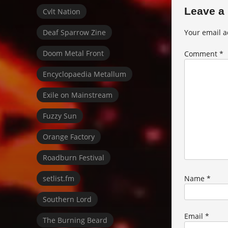
Leave a
Cvlt Nation
Deaf Sparrow Zine
Your email a
Doom Metal Front
Comment
*
Encyclopaedia Metallum
Exile on Mainstream
Fuzzy Sun
Orange Factory
Roadburn Festival
setlist.fm
Name
*
Southern Lord
Email
*
The Burning Beard