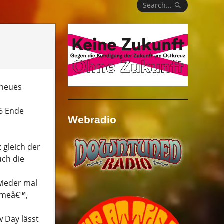
Search...
 neues
6 Ende
Webradio
 gleich der
uch die
wieder mal
mmeâ€™,
 Day lässt