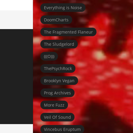
Everything is Noise
DoomCharts
The Fragmented Flaneur
The Sludgelord
(((O)))
ThePsychRock
Brooklyn Vegan
Prog Archives
More Fuzz
Veil Of Sound
Vincebus Eruptum