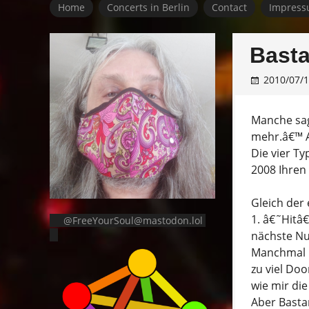
Home
Concerts in Berlin
Contact
Impress
Basta
2010/07/
Manche sag
mehr.â€™ A
Die vier T
2008 Ihren 
Gleich der
1. â€˜Hitâ
@FreeYourSoul@mastodon.lol
nächste N
Manchmal i
zu viel D
wie mir die
Aber Basta