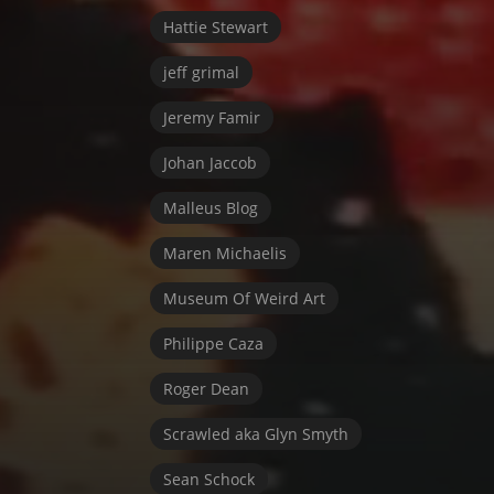
Hattie Stewart
jeff grimal
Jeremy Famir
Johan Jaccob
Malleus Blog
Maren Michaelis
Museum Of Weird Art
Philippe Caza
Roger Dean
Scrawled aka Glyn Smyth
Sean Schock