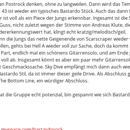
an Postrock denken, ohne zu langweilen. Dann wird das Te
 43 ist wieder ein typisches Bastardo Stück. Auch das dann
 ist voll als ein Piece der Jungs erkennbar. Ingesamt ist die
Guss, nicht zuletzt wegen der Stimme von Andreas Klute, di
ererkennungswert hat, klingt echt kratzig/melodisch/geil.
nn die Jungs das nette Geigenende von Scarscraper wieder
len, gehts bei Hell A wieder voll zur Sache, doch da kommt
r Part, endlich mal ein schönens Gitarrensolo, und am Ende
 voll ab. Insgesamt könnt es aber ein paar mehr Gitarrensol
icht Geschmackssache. Sky Dive empfängt mich dann auch wi
astardo Stil, da ist immer dieser geile Drive. Als Abschluss 
The Bottom Line, ein würdiger Abschluss.
at die Gruppe echt potenzial, bin gespannt wie sich Bastard
w.myspace.com/bastardorock