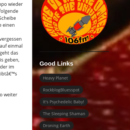
mpo wieder
 folgende
 Scheibe
e einen
 vergessen
 auf einmal
 geht das
is geben,
Good Links
eder im
gibtâ€™s
Heavy Planet
RockblogBluesspot
o weiter
It's Psychedelic Baby!
The Sleeping Shaman
Droning Earth