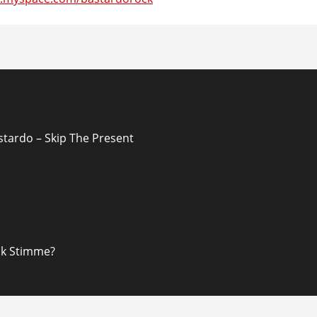
ion
stardo – Skip The Present
ck Stimme?