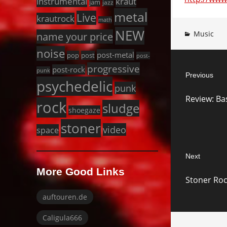
instrumental
kraut
jam
jazz
metal
Live
krautrock
math
NEW
Music
name your price
noise
post-metal
pop
post
Post
post-
progressive
post-rock
punk
Previous
navigat
psychedelic
punk
Previous
Review: Ba
post:
rock
sludge
shoegaze
stoner
video
space
Next
Next
More Good Links
Stoner Ro
post:
auftouren.de
Caligula666