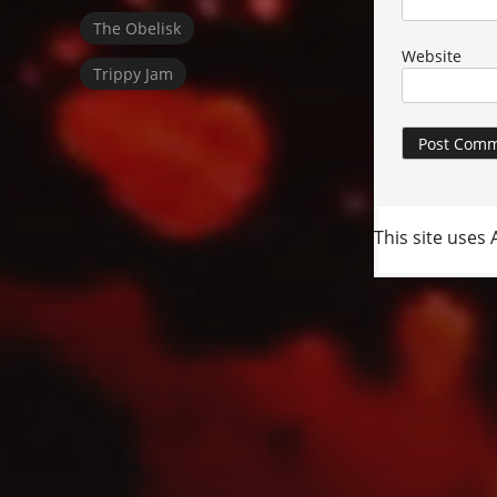
The Obelisk
Website
Trippy Jam
This site uses