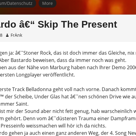
um/Datenschutz
More
rdo â€“ Skip The Present
18
FrÄnk
en ja: â€˜Stoner Rock, das ist doch immer das Gleiche, nix
ber Bastardo beweisen, dass da immer noch was geht.
ypen aus der Nähe von Marburg haben nach Ihrer Demo 200
ersten Longplayer veröffentlicht.
 erste Track Belladonna geht voll nach vorne. Danach kommt
€™ der Scheibe, Under Glas hat â€˜nen schönen Drive wie a
ummer Saint.
st mir der Sound aber nicht fett genug, hab warscheinlich 
oom gehört. Denn vom â€˜düsteren Trauma einer Dampfra
 Presseinfo weissmachen will hör ich da nichts.
rdo gehen ja auch einen ganz anderen Weg, der 4. Song New