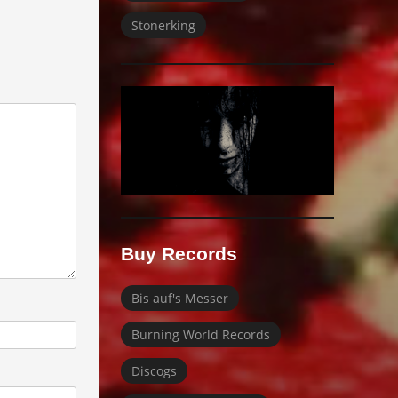
Stonerking
Buy Records
Bis auf's Messer
Burning World Records
Discogs