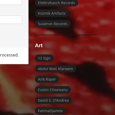
Elektrohasch Records
Kozmik Artifactz
Sulatron Records
Art
rocessed.
13 Sign
Abdul Mati Klarwein
Arik Roper
Costin Chioreanu
David V. D'Andrea
FatimaDjamila