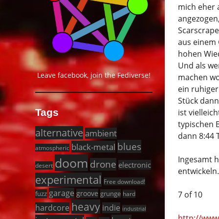
mich eher 
angezogen,
Scarscraper
aus einem 
hohen Wied
Und als we
Leave facebook, join the Fediverse!
machen wol
ein ruhige
Stück dann
Tags
ist vielle
typischen B
alternative
ambient
dann 8:44 
blues
black-metal
atmospheric
Ingesamt h
doom
drone
electronic
desert
entwickeln.
experimental
Free download!
garage
groove
7 of 10
fuzz
grunge
hard
heavy
hardcore
indie
industrial
http://ww